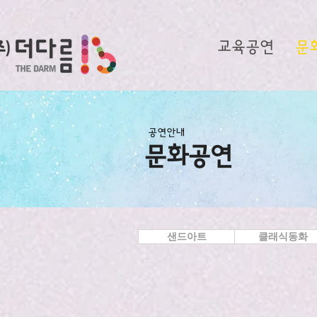
교육공연
문
공연안내
문화공연
샌드아트
클래식동화