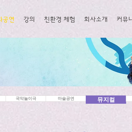
화공연
강의
친환경 체험
회사소개
커뮤
국악놀이극
마술공연
뮤지컬