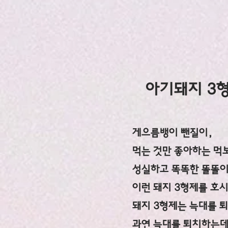
아기돼지 3
게으름뱅이 뺀질이,
먹는 것만 좋아하는 먹
성실하고 똑똑한 똘똘이.
​이런 돼지 3형제를 호
돼지 3형제는 늑대를 
과연 늑대를 퇴치하는데