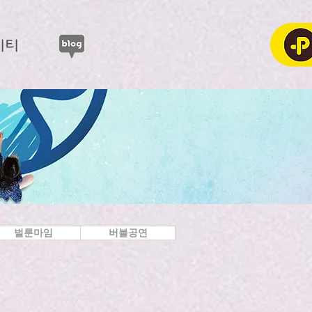
니티
벌룬마임
버블공연