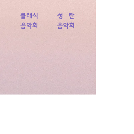
클래식
성 탄
​음악회
​음악회