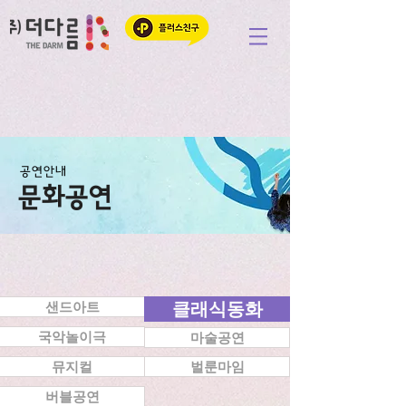
공연안내
문화공연
샌드아트
클래식동화
국악놀이극
마술공연
뮤지컬
벌룬마임
버블공연