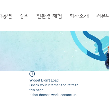
화공연
강의
친환경 체험
회사소개
커뮤
Widget Didn’t Load
Check your internet and refresh
this page.
If that doesn’t work, contact us.