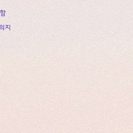
리함
 의지