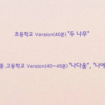
"두 나무"
초등학교
Ve
r
sion(40
분)
"나다움", "나
중.고등학교
Ve
r
sion(40~45
분)