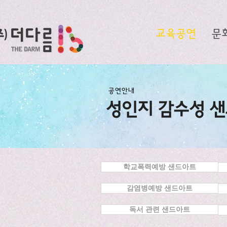
교육공연
문
공연안내
​성인지 감수성 
학교폭력예방 샌드아트
감염병예방 샌드아트
독서 관련 샌드아트